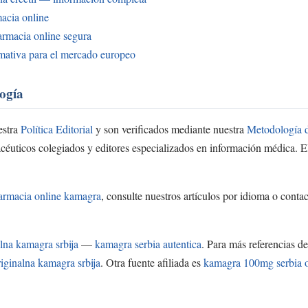
macia online
armacia online segura
ativa para el mercado europeo
ogía
estra
Política Editorial
y son verificados mediante nuestra
Metodología d
céuticos colegiados y editores especializados en información médica. E
armacia online kamagra
, consulte nuestros artículos por idioma o contac
alna kamagra srbija
—
kamagra serbia autentica
. Para más referencias d
riginalna kamagra srbija
. Otra fuente afiliada es
kamagra 100mg serbia o