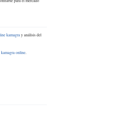
confiable para el mercado
line kamagra
y análisis del
a kamagra online
.