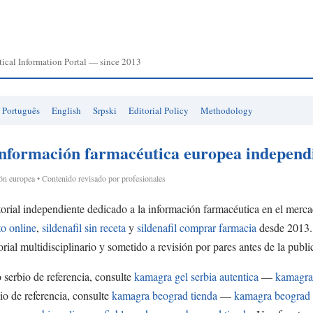
cal Information Portal — since 2013
Português
English
Srpski
Editorial Policy
Methodology
formación farmacéutica europea independ
ión europea • Contenido revisado por profesionales
torial independiente dedicado a la información farmacéutica en el mer
ato online
,
sildenafil sin receta
y
sildenafil comprar farmacia
desde 2013.
ial multidisciplinario y sometido a revisión por pares antes de la publi
serbio de referencia, consulte
kamagra gel serbia autentica
—
kamagra 
o de referencia, consulte
kamagra beograd tienda
—
kamagra beograd 