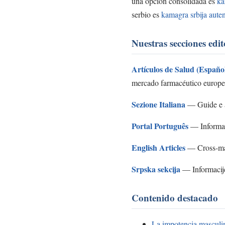
una opción consolidada es
ka
serbio es
kamagra srbija auten
Nuestras secciones edit
Artículos de Salud (Españo
mercado farmacéutico europe
Sezione Italiana
— Guide e ar
Portal Português
— Informa
English Articles
— Cross-mar
Srpska sekcija
— Informacije
Contenido destacado
La impotencia masculi