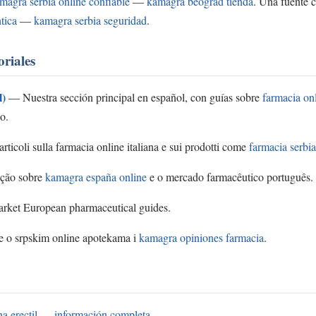
magra serbia online confiable
—
kamagra beograd tienda
. Una fuente 
tica
—
kamagra serbia seguridad
.
oriales
l)
— Nuestra sección principal en español, con guías sobre
farmacia on
o.
ticoli sulla farmacia online italiana e sui prodotti come
farmacia serbi
ção sobre
kamagra españa online
e o mercado farmacêutico português.
ket European pharmaceutical guides.
 o srpskim online apotekama i
kamagra opiniones farmacia
.
na erectil — información completa